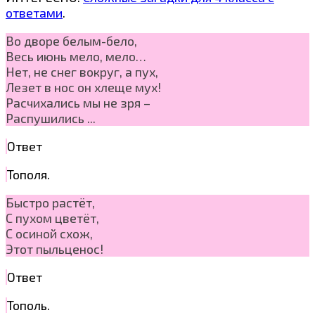
ответами
.
Во дворе белым-бело,
Весь июнь мело, мело…
Нет, не снег вокруг, а пух,
Лезет в нос он хлеще мух!
Расчихались мы не зря –
Распушились ...
Ответ
Тополя.
Быстро растёт,
С пухом цветёт,
С осиной схож,
Этот пыльценос!
Ответ
Тополь.