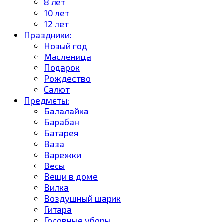
8 лет
10 лет
12 лет
Праздники:
Новый год
Масленица
Подарок
Рождество
Салют
Предметы:
Балалайка
Барабан
Батарея
Ваза
Варежки
Весы
Вещи в доме
Вилка
Воздушный шарик
Гитара
Головные уборы