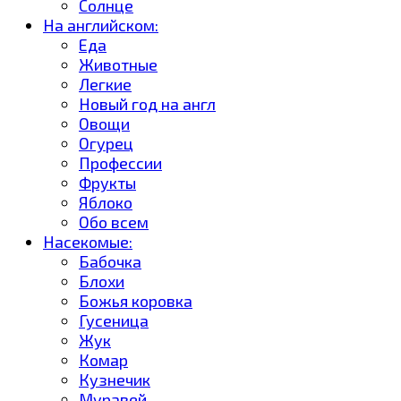
Солнце
На английском:
Еда
Животные
Легкие
Новый год на англ
Овощи
Огурец
Профессии
Фрукты
Яблоко
Обо всем
Насекомые:
Бабочка
Блохи
Божья коровка
Гусеница
Жук
Комар
Кузнечик
Муравей