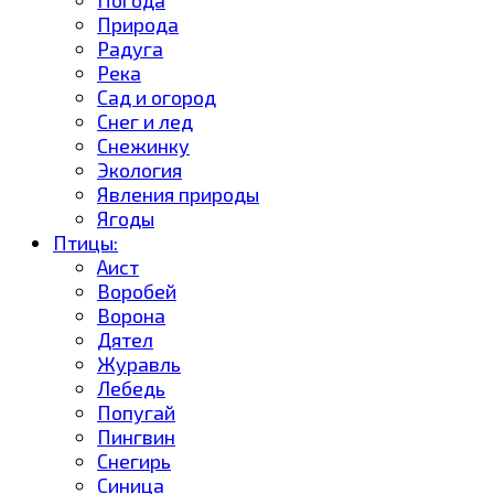
Природа
Радуга
Река
Сад и огород
Снег и лед
Снежинку
Экология
Явления природы
Ягоды
Птицы:
Аист
Воробей
Ворона
Дятел
Журавль
Лебедь
Попугай
Пингвин
Снегирь
Синица