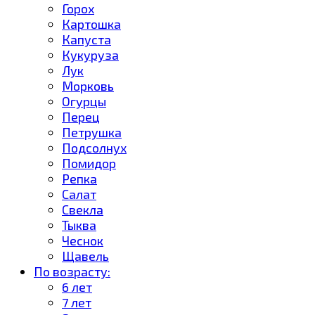
Горох
Картошка
Капуста
Кукуруза
Лук
Морковь
Огурцы
Перец
Петрушка
Подсолнух
Помидор
Репка
Салат
Свекла
Тыква
Чеснок
Щавель
По возрасту:
6 лет
7 лет