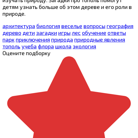
детям узнать больше об этом дереве и его роли в
природе.
архитектура
биология
веселье
вопросы
география
дерево
дети
загадки
игры
лес
обучение
ответы
парк
приключения
природа
природные явления
тополь
учеба
флора
школа
экология
Оцените подборку