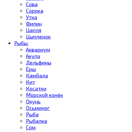
Сова
Сорока
Утка
Филин
Цапля
Цыпленок
Рыбы:
Аквариум
Акула
Дельфины
Ёрш
Камбала
Кит
Косатки
Морской конёк
Окунь
Осьминог
Рыба
Рыбалка
Сом