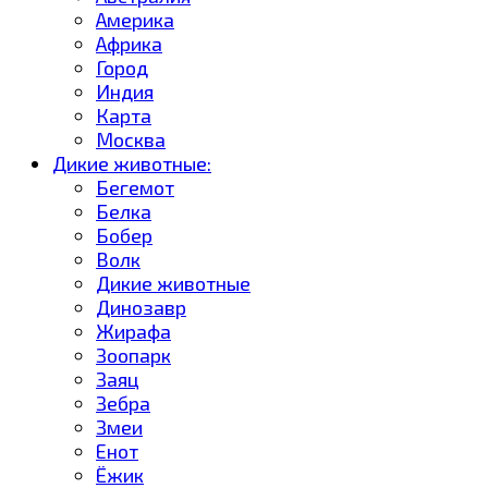
Америка
Африка
Город
Индия
Карта
Москва
Дикие животные:
Бегемот
Белка
Бобер
Волк
Дикие животные
Динозавр
Жирафа
Зоопарк
Заяц
Зебра
Змеи
Енот
Ёжик