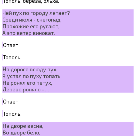
Тополь, берёза, ольха.
Чей пух по городу летает?
Среди июля - снегопад.
Прохожие его ругают,
А это ветер виноват.
Ответ
Тополь.
На дороге всюду пух.
Я устал по пуху топать.
Не ронял его петух,
Дерево роняло - ...
Ответ
Тополь.
На дворе весна,
Во дворе бело,