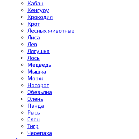
Кабан
Кенгуру
Крокодил
Крот
Лесных животные
Лиса
Лев
Лягушка
Лось
Медведь
Мышка
Морж
Носорог
Обезьяна
Олень
Панда
Рысь
Слон
Тигр
Черепаха