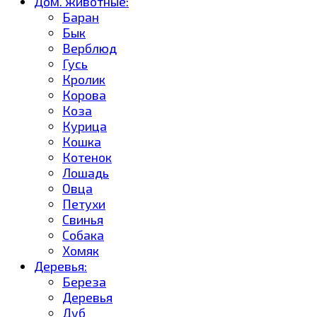
Дом. животные:
Баран
Бык
Верблюд
Гусь
Кролик
Корова
Коза
Курица
Кошка
Котенок
Лошадь
Овца
Петухи
Свинья
Собака
Хомяк
Деревья:
Береза
Деревья
Дуб