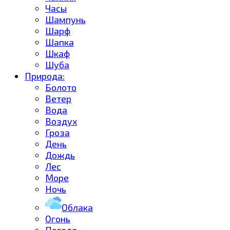
Часы
Шампунь
Шарф
Шапка
Шкаф
Шуба
Природа:
Болото
Ветер
Вода
Воздух
Гроза
День
Дождь
Лес
Море
Ночь
Облака
Огонь
Погода