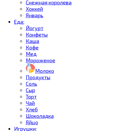
Снежная королева
Хоккей
Январь
Еда:
Йогурт
Конфеты
Каша
Кофе
Мед
Мороженое
Молоко
Продукты
Соль
Сыр
Торт
Чай
Хлеб
Шоколадка
Яйцо
Игрушки: