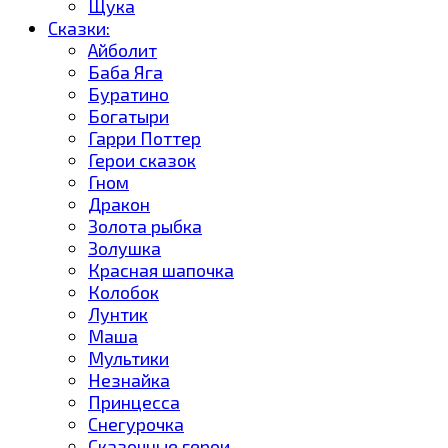
Щука
Сказки:
Айболит
Баба Яга
Буратино
Богатыри
Гарри Поттер
Герои сказок
Гном
Дракон
Золота рыбка
Золушка
Красная шапочка
Колобок
Лунтик
Маша
Мультики
Незнайка
Принцесса
Снегурочка
Сказочные герои